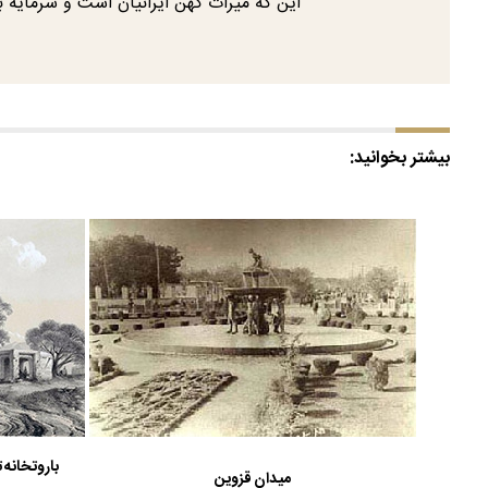
این که میراث کهن ایرانیان است و سرمای
بیشتر بخوانید:
باروتخانه ت
میدان قزوین