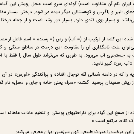
 ایران نام آن متفاوت است) گونه‌ای سرو است محل رویش این گیاه 
 رشته کوه‌های البرز و زاگرس و کوهستانی دیگر دیده می‌شود. درختی بسیار
ی‌باشد و بسیار بوی تندی دارد. بسیار دیر رشد است و از جمله درخت
 شده این کلمه از ترکیب او (= آب) و رس (= رسنده = اسم فاعل از م
‌توان علت نامگذاری آن را مقاومت این درخت در مناطق سنگی و کم
به جستجوی آب می‌رود. به طوری که می‌تواند طول سال را فقط با آب 
 «آب رس» کبیر نامید.
یه را که در دامنه شمالی قله توچال افتاده و پراکندگی «اورس» در آن
 از ریش سفیدان پرسید. گفتند؛ «سرا» یعنی خانه و جای و «سل» نام قد
ز صمغ این گیاه برای ناراحتیهای پوستی و تنظیم عادات ماهانه است.
ک نقاط مرتفع است.»
ن درخت را میراث طبیعی کهن سرزمین ایران معرفی می‌کند: