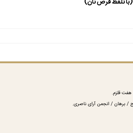
با تلفظ قرص نان)
هفت قلزم.
 / برهان / انجمن آرای ناصری.