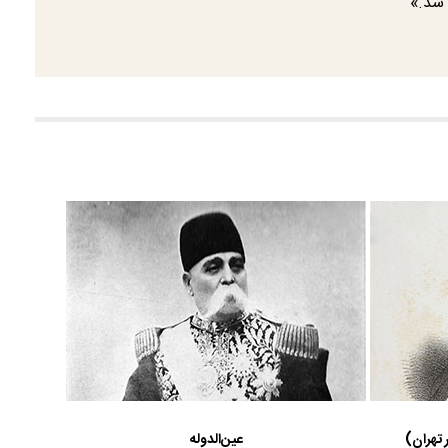
 شد.»
 تهران)
عین‌الدوله