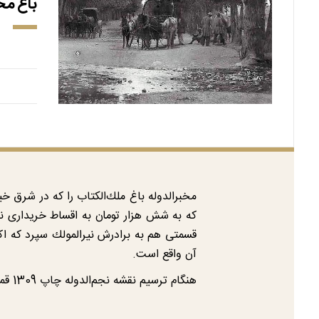
باغ مخب
كه به شش هزار تومان به اقساط خریداری نم
قسمتی هم به برادرش نیرالمولك سپرد كه اك
آن واقع است.
هنگام ترسیم نقشه نجم‌الدوله چاپ 1309 قمری باغ مزبور سفارت آلمان بوده است یعنی مخبر‌الدوله پیش از این تاریخ باغ را به آلمانی‌ها فروخته بود و ...