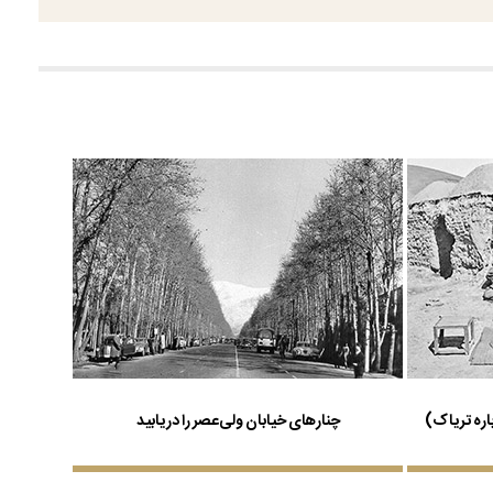
چنارهای خیابان ولی‌عصر را دریابید