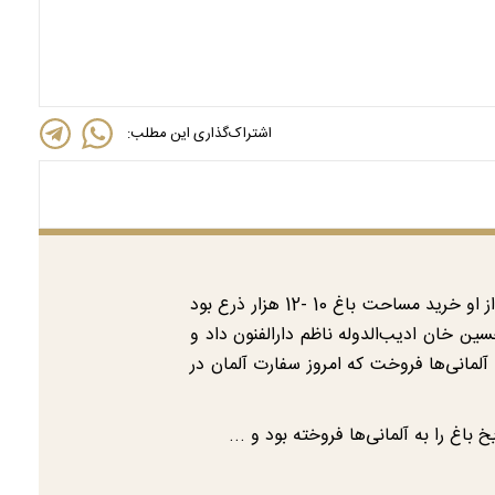
اشتراک‌گذاری این مطلب:
مخبر‌الدوله باغ ملك‌الكتاب را كه در شرق خیابان ایلخانی (فردوسی) مقابل باغ ایلخانی (بانك مركزی وملی كنونی) از او خرید مساحت باغ 10 -12 هزار ذرع بود
ن خان ادیب‌الدوله ناظم دارالفنون داد و
لمانی‌ها فروخت كه امروز سفارت آلمان در