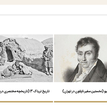
میو (نخستین سفیر ناپلئون در تهران)
تاریخ تریاک 3 (تاریخچه مختصری درباره تریاک)