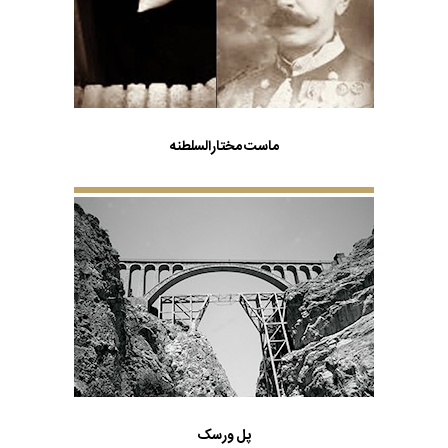
ماست مختارالسلطنه
پل ورسک