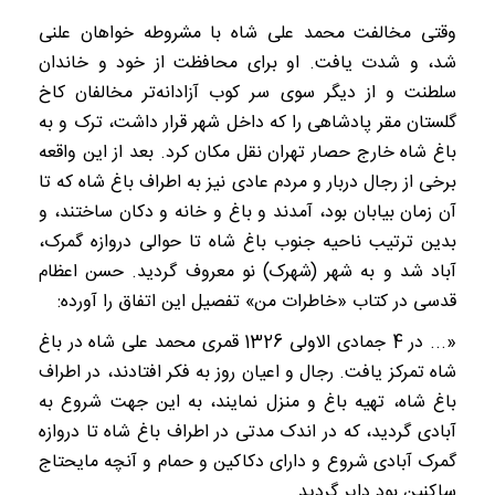
وقتی مخالفت محمد علی شاه با مشروطه خواهان علنی
شد، و شدت یافت. او برای محافظت از خود و خاندان
سلطنت و از دیگر سوی سر کوب آزادانه‌تر مخالفان کاخ
گلستان مقر پادشاهی را که داخل شهر قرار داشت، ترک و به
باغ شاه خارج حصار تهران نقل مکان کرد. بعد از این واقعه
برخی از رجال دربار و مردم عادی نیز به اطراف باغ شاه که تا
آن زمان بیابان بود، آمدند و باغ و خانه و دکان ساختند، و
بدین ترتیب ناحیه جنوب باغ شاه تا حوالی دروازه گمرک،
‌آباد شد و به شهر (شهرک) نو معروف گردید. حسن اعظام
قدسی در کتاب «خاطرات من» تفصیل این اتفاق را آورده:
«... در 4 جمادی الاولی 1326 قمری محمد علی شاه در باغ
شاه تمرکز یافت. رجال و اعیان روز به فکر افتادند، در اطراف
باغ شاه، تهیه باغ و منزل نمایند، به این جهت شروع به
آبادی گردید، که در اندک مدتی در اطراف باغ شاه تا دروازه
گمرک آبادی شروع و دارای دکاکین و حمام و آنچه مایحتاج
ساکنین بود دایر گردید.