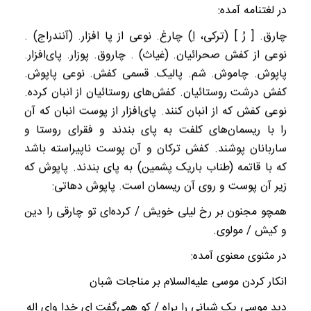
در لغتنامه آمده:
چارق. [ رُ ] (ترکی، اِ) چارغ. نوعی از پا افزار. (آنندراج) .
نوعی از کفش صحرائیان. (غیاث) . چاروق. پوزار. پای‌افزار.
پاپوش. چاموش. شم. پالیک. قسمی کفش. نوعی پاپوش.
کفش درشت روستائیان. کفش‌های روستائیان از انبان کرده.
نوعی کفش که از انبان کنند. پای‌افزار از پوست انبان که آن
را با ریسمان‌های کلفت به پای بندند و فقرای روستا و
ساربانان پوشند. کفش ترکان و آن پوست ناپیراسته باشد
که با قاتمه (طناب باریک پشمین) به پای بندند. پاپوش که
زیر آن پوست و روی آن ریسمان است. پاپوش دهاتی:
همچو مجنون بر رخ لیلی خویش / کرده‌ای تو چارقی را دین
و کیش / مولوی.
در مثنوی معنوی آمده:
انکار کردن موسی علیه‌السلام بر مناجات شبان
دید موسی یک شبانی را براه / کو همی‌گفت ‌ای خدا و‌ای اله