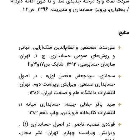
شرکت نفت وارد مرحله جدیدی شد و تا کنون ادامه دارد.»
/ بختیاری، پرویز. حسابداری و مدیریت. 1396. ص22.
منابع:
علی‌مدد، مصطفی و نظام‌الدین ملک‌آرایی. مبانی
و روش‌های عمومی حسابداری. ج. ۱. تهران:
سازمان حسابرسی، ۱۳۹۲. شابک ‎ص17و3و4
سجادی، سیدجعفر. «فصل اول» . در اصول
حسابداری صنعتی. ویرایش ویراست دوم. تهران:
انتشارات دانشگاه علم و صنعت ایران، ۱۳۸۶.
سید باقر جلالی چیمه، حسابداری میانه ۱،
انتشارات کتابخانه فروردین، چاپ دهم ۱۳۸۲
فولادی نصب، ناصر. در اصول حسابداری (۱) .
ویرایش ویراست چهارم. تهران: نشر مجال،