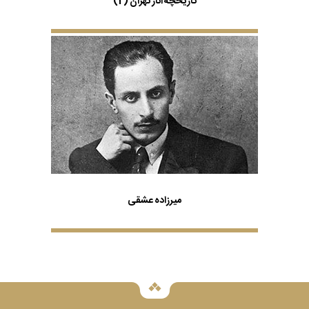
تاریخچه انار تهران (2)
میرزاده عشقی