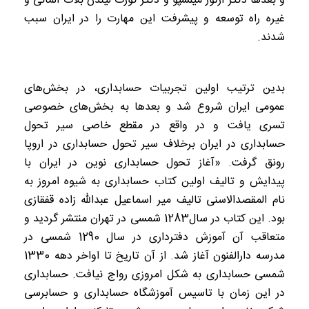
و بعدها دکتر آرتور میلسپو و دکتر کورت لیندن بلات آلمانی و
غیره راه توسعه و پیشرفت این مهارت را در ایران سبب
شدند.
بدین ترتیب اولین تجربیات‏ حسابداری، در بخش‌های
عمومی ایران‏ شروع شد و بعدها به بخش‌های خصوصی‏
تسری یافت و در واقع در مقطع خاصی‏ سیر تحول
حسابداری در ایران برخلاف‏ سیر تحول حسابداری در اروپا
رونق گرفت. «آغاز تحول حسابداری نوین در ایران با
پیدایش و تالیف اولین کتاب حسابداری به‏ شیوه امروز به
نام المقصد‌الاسنی تالیف‏ میر اسماعیل عبدالله ‏زاده قفقازی
بود. این‏ کتاب در سال1283 شمسی در تهران منتشر گردید و
متعاقب آن آموزش دفترداری در سال‏ 1290 شمسی در
مدرسه دارالفنون آغاز شد. از آن تاریخ تا اواخر دهه 1330
شمسی حسابداری به شکل امروزی رواج نیافت. حسابداری
در این زمان با تاسیس آموزشگاه حسابداری و حسابرسی