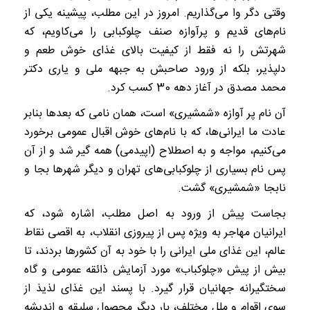
وقتی دگر وا می‌گذاریم. امروز در این مطلب، پیشینه یکی از
نام‌های قدیم و پرآوازه صنف چلوکبابی را می‌کاویم، که
شهرتش را نه فقط از کیفیت بالای غذای خوش طعم و
دلپذیر، بلکه از ورود صاحبش به جبهه ملی و یاری دکتر
محمد مصدق در آغاز دهه 30 کسب کرد.
آن نام پر آوازه «شمشیری» است، همان نامی که بعد‌ها بنابر
عادت ما ایرانی‌ها، که با نام‌های خوش اقبال عمومی برخورد
می‌کنیم، مواجه و به اصطلاح (اپیدمی) همه گیر شد و از آن
پس نام بسیاری از چلوکبابی‌های تهران و دیگر شهر‌ها بجا و
نابجا «شمشیری» گشت.
بجاست پیش از ورود به اصل مطلب، اشاره شود، که
ایرانیان مهاجر به ویژه پس از پیروزی انقلاب، به اقصی نقاط
عالم، این غذای ملی ایرانی را با خود به آن کشور‌ها بردند، تا
بیش از پیش «چلوکباب» مورد آزمایش ذائقه عمومی و گاه
سختگیرانه جهانیان قرار گیرد. با پسند این غذای لذیذ از
سوی اقوام و ملل مختلف، بار دیگر محصول سلیقه و اندیشه