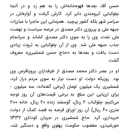
حسن آقا، بعد‌ها قهوه‌خانه‌اش را به هم زد و در آنجا
چلوکبابی آبرومندی دایر کرد. کارش گرفت و آوازه‌اش در
سراسر شهر بلکه کشور پیچید. همزمانی این ماجرا با مبارزات
جبهه ملی و پیروزی دکتر مصدق در عرصه سیاست و نهضت
ملی نفت، وی را به سوی دکتر مصدق کشاند و سرانجام
جذب جبهه ملی شد. وی از آن چلوکبابی به ثروت زیادی
دست یافت و بعد‌ها به «حاج حسن شمشیری» معروف
گشت.
او در عصر دکتر محمد مصدق از طرفداران پروپاقرص وی
بود. روزیکه دولت او دست نیاز به سوی مردم دراز کرد،
شمشیری یک میلیون تومان (برخی گفته‌اند؛ سه میلیون -
برای ارزیابی این مبلغ به برخی قیمت‌های آن روز توجه
می‌کنیم: چلوکباب 2 ریال، گوسفند زنده 20 ریال، خانه 200
متری 60 ریال) آن روز اوراق قرضه به قصد کمک از دولت
خریداری کرد. حاج شمشیری در جریان کودتای 1332
خورشیدی، مغضوب حکومت پهلوی واقع و دستگیر شد،