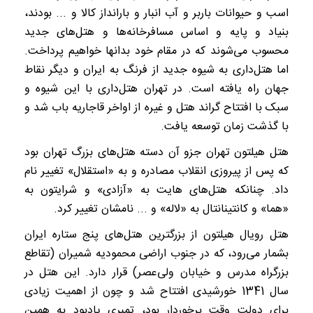
اسب و حیوانات باربر و آب انبار و بارانداز کالا و ... بودند،
بنیاد و پایه و اساس مسافرخانه‌ها و هتل‌های جدید
محسوب می‌شوند که در مقام خود بدانها خواهیم پرداخت.
اما هتل‌داری به شیوه جدید از فرنگ به ایران و دیگر نقاط
جهان راه یافته است. در تهران هتل‌داری با این شیوه و
سبک با افتتاح گراند هتل و غیره از اواخر قاجاریه باب شد و
با گذشت زمان توسعه یافت.
هتل هیلتون تهران جزو آن دسته هتل‌های بزرگ تهران بود
که پس از پیروزی انقلاب مصادره و به «استقلال» تغییر نام
داد. چنانکه هتل‌های هایت به «آزادی» و شرایتون به
«هما» و کانتینانتال به «لاله» و ... نامشان تغییر کرد.
هتل رویال هیلتون از بزرگترین هتل‌های پنج ستاره ایران
بشمار می‌رود، که در جنوب اراضی محمودیه شمیران (تقاطع
بزرگراه مدرس و خیابان ولی‌عصر) قرار دارد. این هتل در
سال 1341 خورشیدی افتتاح شد و چون از اهمیت زیادی
برای دولت وقت برخوردار بود، تمبری یادبود به همین